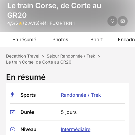
Le train Corse, de Corte au
GR20
4,5/5
(2 AVIS)
Réf :
FCORTRN1
En résumé
Photos
Sport
Encadr
Decathlon Travel
>
Séjour Randonnée / Trek
>
Le train Corse, de Corte au GR20
En résumé
Sports
Randonnée / Trek
Durée
5 jours
Niveau
Intermédiaire