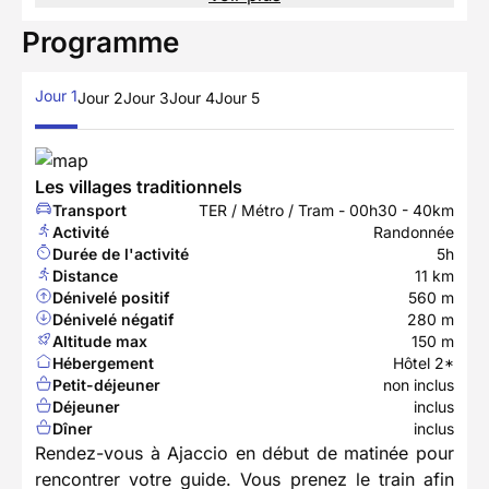
Programme
Jour 1
Jour 2
Jour 3
Jour 4
Jour 5
Les villages traditionnels
Transport
TER / Métro / Tram - 00h30 - 40km
Activité
Randonnée
Durée de l'activité
5h
Distance
11 km
Dénivelé positif
560 m
Dénivelé négatif
280 m
Altitude max
150 m
Hébergement
Hôtel 2*
Petit-déjeuner
non inclus
Déjeuner
inclus
Dîner
inclus
Rendez-vous à Ajaccio en début de matinée pour
rencontrer votre guide. Vous prenez le train afin