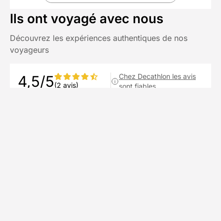
Ils ont voyagé avec nous
Découvrez les expériences authentiques de nos
voyageurs
Chez Decathlon les avis
4,5/5
(2 avis)
sont fiables
Avis affichés par ordre antéchronologique
bornette
b
juin 2026
On vous refera confiance sur d'autres randos
Voir plus
Publié le 20/06/2026
Thierry
T
juillet 2023
Très belles randonnées, sans trop de