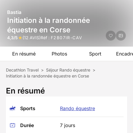
Bastia
Initiation à la randonnée
équestre en Corse
4,3/5
(12 AVIS)
Réf :
F2B07IR-CAV
En résumé
Photos
Sport
Encadr
Decathlon Travel
>
Séjour Rando équestre
>
Initiation à la randonnée équestre en Corse
En résumé
Sports
Rando équestre
Durée
7 jours