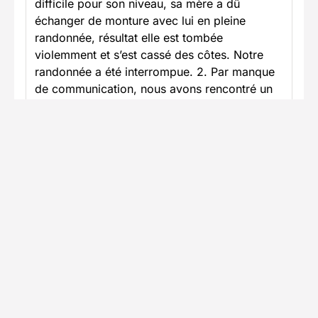
difficile pour son niveau, sa mère a dû
échanger de monture avec lui en pleine
randonnée, résultat elle est tombée
violemment et s’est cassé des côtes. Notre
randonnée a été interrompue. 2. Par manque
de communication, nous avons rencontré un
autre groupe de notre centre à un endroit de
pause collective. Quand ce groupe est parti
avant nous, nos chevaux se sont libérés et les
ont suivis par instinct grégaire. Résultat: grave
accident avec une femme héliportée en
situation de pneumothorax. Notre rando a été
évidemment interrompue et nous a laissés très
choqués. - aucune excuse ni empathie de la
part du prestataire Caval&go, avec qui je ne
repartirai plus jamais, car ce manque de
considération est inadmissible à mon sens. -
matériel équestre très vieux et abîmé -
certains chevaux en mauvaise condition