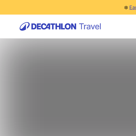
❄️
Ea