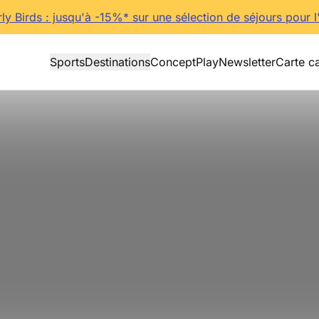
rly Birds : jusqu'à -15%* sur une sélection de séjours pour l
Sports
Destinations
Concept
Play
Newsletter
Carte c