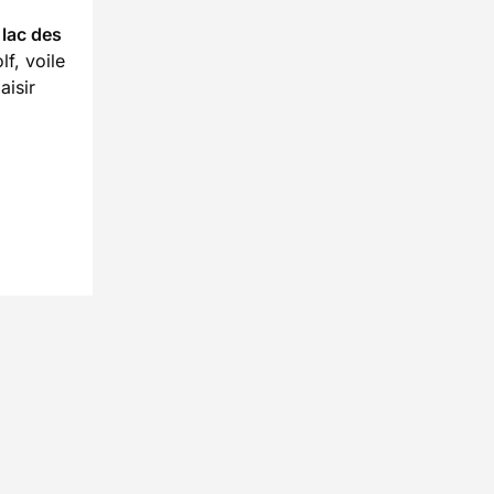
lac des
f, voile
aisir