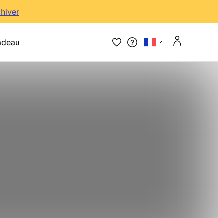
'hiver
adeau