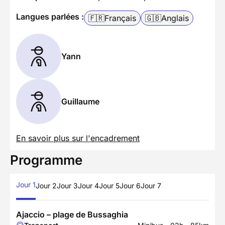
Langues parlées :
🇫🇷
Français
🇬🇧
Anglais
Yann
Guillaume
En savoir plus sur l'encadrement
Programme
Jour 1
Jour 2
Jour 3
Jour 4
Jour 5
Jour 6
Jour 7
Ajaccio – plage de Bussaghia