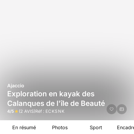
Ajaccio
Exploration en kayak des
Calanques de l'île de Beauté
4/5
(2 AVIS)
Réf :
ECKSNK
En résumé
Photos
Sport
Encadr