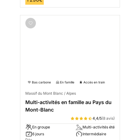
💚 Bas carbone
🤗 En famille
🚆 Accès en train
Massif du Mont Blanc / Alpes
Multi-activités en famille au Pays du
Mont-Blanc
4,4/5
(8 avis)
En groupe
Multi-activités été
6 jours
Intermédiaire
Dès