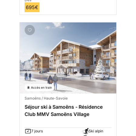
695€
🚆 Accès en train
Samoëns / Haute-Savoie
Séjour ski à Samoëns - Résidence
Club MMV Samoëns Village
7 jours
Ski alpin