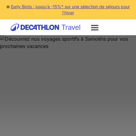
❄️
Early Birds : jusqu'à -15%* sur une sélection de séjours pour
l'hiver