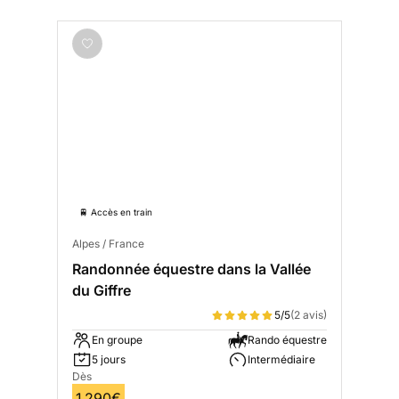
🚆 Accès en train
Alpes / France
Randonnée équestre dans la Vallée
du Giffre
5/5
(2 avis)
En groupe
Rando équestre
5 jours
Intermédiaire
Dès
1 290€