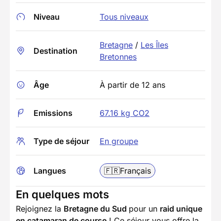
Niveau
Tous niveaux
Bretagne
/
Les Îles
Destination
Bretonnes
Âge
À partir de 12 ans
Emissions
67.16 kg CO2
Type de séjour
En groupe
Langues
🇫🇷
Français
En quelques mots
Rejoignez la
Bretagne du Sud
pour un
raid unique
en catamaran de course
! Ce séjour vous offre la