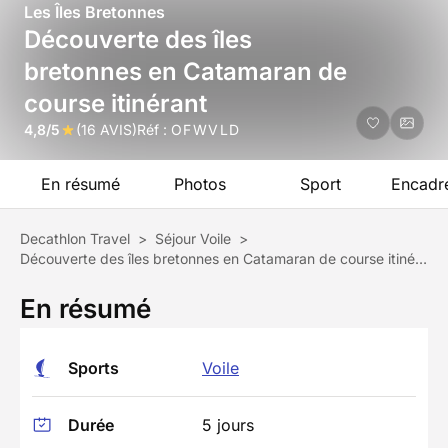
Les Îles Bretonnes
Découverte des îles
bretonnes en Catamaran de
course itinérant
4,8/5
(16 AVIS)
Réf :
OFWVLD
En résumé
Photos
Sport
Encadr
Decathlon Travel
>
Séjour Voile
>
Découverte des îles bretonnes en Catamaran de course itinérant
En résumé
Sports
Voile
Durée
5 jours