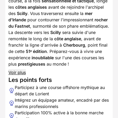
course, à la fois
sensationnelle et tactique
, longe
les
côtes anglaises
avant de rejoindre l'archipel
des
Scilly
. Vous traverserez ensuite la
mer
d'Irlande
pour contourner l'impressionnant
rocher
du Fastnet
, surmonté de son phare emblématique.
La descente vers les
Scilly
sera suivie d'une
remontée le long de la
côte anglaise
, avant de
franchir la ligne d'arrivée à
Cherbourg
, point final
de cette
51ᵉ édition
. Préparez-vous à vivre une
expérience
inoubliable
sur l'une des courses les
plus
prestigieuses
au monde !
Voir plus
Les points forts
Participez à une course offshore mythique au
départ de Lorient
Intégrez un équipage amateur, encadré par des
marins professionnels
Participation 100% active à la bonne marche