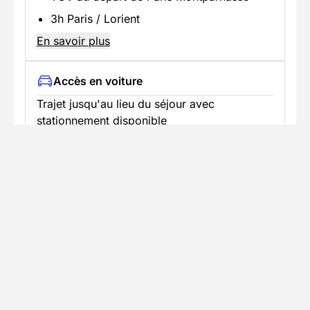
3h Paris / Lorient
En savoir plus
Accès en voiture
Trajet jusqu'au lieu du séjour avec
stationnement disponible
Voie expresse N165
Sortir Lorient / Suivre Cité de la Voile Eric
Tabarly / Port de Lorient La Base
En savoir plus
Informations pratiques
Formalités spécifiques