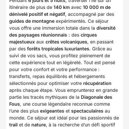
Pendant
6 jours et 5 nuits
, traverser l’île sur un
itinéraire de plus de
140 km
avec
10 000 m de
dénivelé positif et négatif
, accompagné par des
guides de montagne
expérimentés. Ce séjour
vous offre une immersion totale dans la
diversité
des paysages réunionnais
: des
cirques
majestueux
aux
crêtes volcaniques
, en passant
par des
forêts tropicales luxuriantes
. Grâce au
suivi de vos sacs, vous profitez pleinement de
cette expérience tout en légèreté. Tout est pensé
pour votre confort et votre performance :
transferts, repas équilibrés et hébergements
sélectionnés pour optimiser votre
récupération
après chaque étape. Vous emprunterez en grande
partie les tracés mythiques de la
Diagonale des
Fous
, une course légendaire reconnue comme
l’une des plus
exigeantes
et
spectaculaires
au
monde. Ce séjour est idéal pour les passionnés de
trail
et de
nature
, à la recherche d’un défi sportif