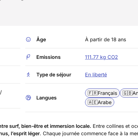
Âge
À partir de 18 ans
Emissions
111.77 kg CO2
Type de séjour
En liberté
/
🇫🇷
Français
🇬🇧
An
Langues
🇦🇪
Arabe
re surf, bien-être et immersion locale.
Entre collines et oc
nus, l’esprit léger
. Chaque journée commence face à la mer