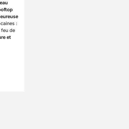
veau
ooftop
leureuse
caines :
 feu de
re et