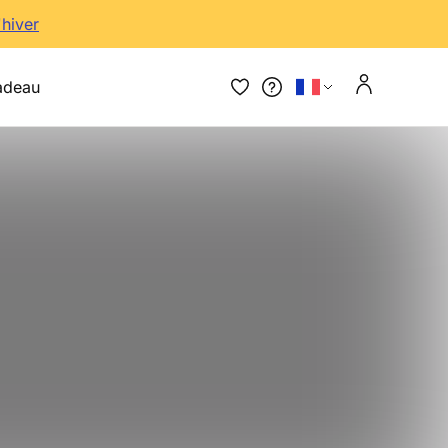
'hiver
adeau