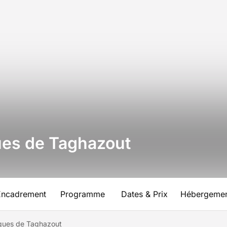
ues de Taghazout
Encadrement
Programme
Dates & Prix
Hébergeme
agues de Taghazout