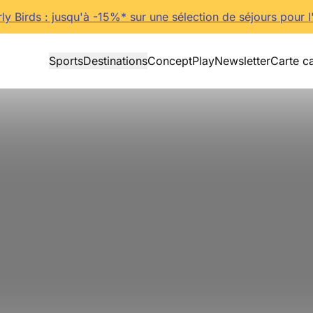
rly Birds : jusqu'à -15%* sur une sélection de séjours pour l
Sports
Destinations
Concept
Play
Newsletter
Carte c