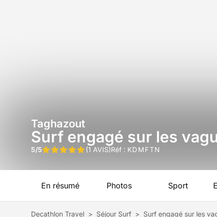
Taghazout
Surf engagé sur les vag
5/5
(1 AVIS)
Réf :
KDMFTN
En résumé
Photos
Sport
Decathlon Travel
>
Séjour Surf
>
Surf engagé sur les v