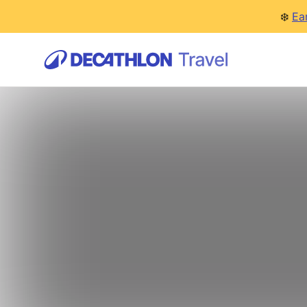
❄️
Ea