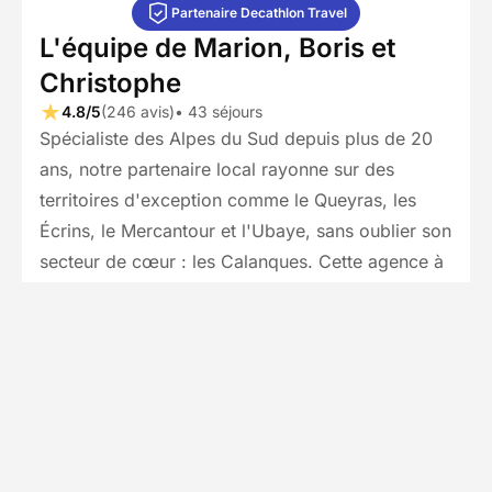
Partenaire Decathlon Travel
L'équipe de Marion, Boris et
Christophe
4.8/5
(246 avis)
• 43 séjours
Spécialiste des Alpes du Sud depuis plus de 20
ans, notre partenaire local rayonne sur des
territoires d'exception comme le Queyras, les
Écrins, le Mercantour et l'Ubaye, sans oublier son
secteur de cœur : les Calanques. Cette agence à
taille humaine s'appuie sur une équipe de
passionnés et d'experts de terrain pour concevoir
des séjours sur mesure, parfaitement adaptés à
vos envies de durée et de confort. Reconnue
pour son implication territoriale, elle garantit des
départs toute l'année pour ses séjours
accompagnés, plaçant la convivialité et les