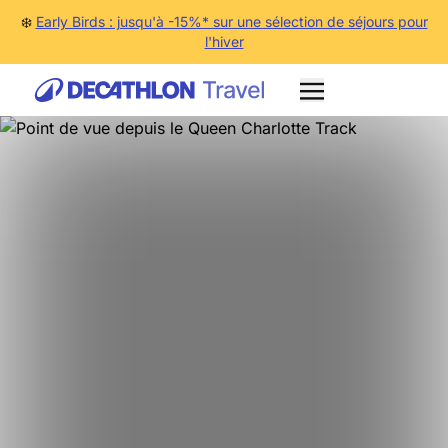
❄️
Early Birds : jusqu'à -15%* sur une sélection de séjours pour
l'hiver