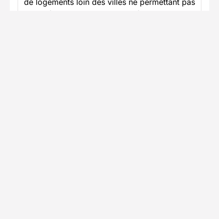
de logements loin des villes ne permettant pas
d’aller faire un tour le soir une fois le van
rangé.
Voir plus
Publié le 30/07/2024
Maïté
M
janvier 2024
Voir plus
Publié le 29/01/2024
Voir tous les avis (2)