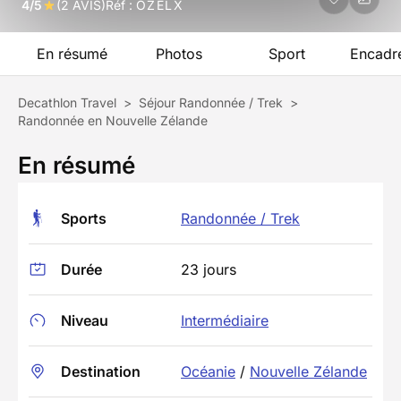
4/5
(2 AVIS)
Réf :
OZELX
En résumé
Photos
Sport
Encadr
Decathlon Travel
>
Séjour Randonnée / Trek
>
Randonnée en Nouvelle Zélande
En résumé
Sports
Randonnée / Trek
Durée
23 jours
Niveau
Intermédiaire
Destination
Océanie
/
Nouvelle Zélande