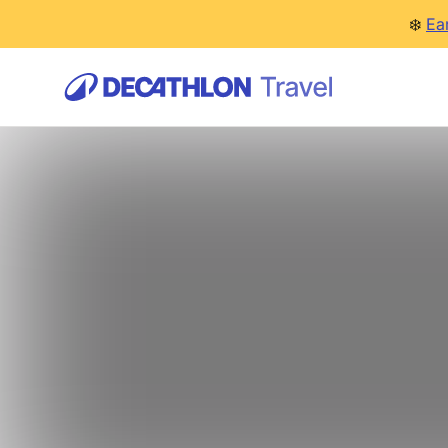
❄️
Ea