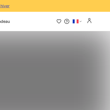
'hiver
adeau