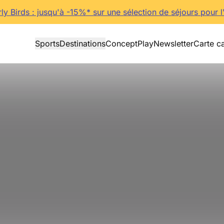
rly Birds : jusqu'à -15%* sur une sélection de séjours pour l
Sports
Destinations
Concept
Play
Newsletter
Carte c