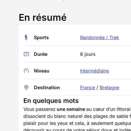
En résumé
Sports
Randonnée / Trek
Durée
6 jours
Niveau
Intermédiaire
Destination
France
/
Bretagne
En quelques mots
Vous passerez
une semaine
au cœur d’un littora
dissocient du blanc naturel des plages de sable
plaisir pour les yeux et cela, à seulement quelq
découvrir au cours de votre séjour doux et iodée