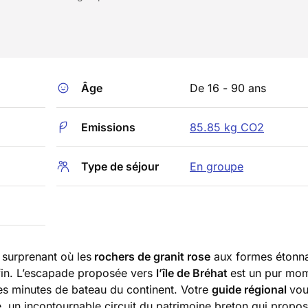
Âge
De 16 - 90 ans
Emissions
85.85 kg CO2
Type de séjour
En groupe
l surprenant où les
rochers de granit rose
aux formes étonna
 fin. L’escapade proposée vers
l’île de Bréhat
est un pur mo
ues minutes de bateau du continent. Votre
guide régional
vou
, un incontournable circuit du patrimoine breton qui propos