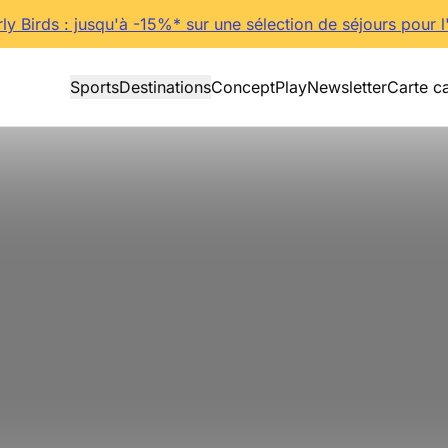
rly Birds : jusqu'à -15%* sur une sélection de séjours pour l
Sports
Destinations
Concept
Play
Newsletter
Carte c