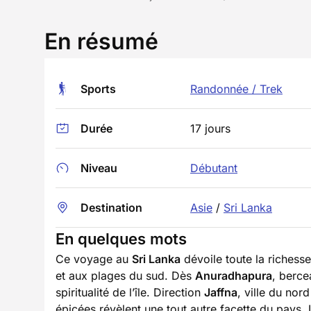
En résumé
Sports
Randonnée / Trek
Durée
17 jours
Niveau
Débutant
Destination
Asie
/
Sri Lanka
En quelques mots
Ce voyage au
Sri Lanka
dévoile toute la richesse
et aux plages du sud. Dès
Anuradhapura
, berce
spiritualité de l’île. Direction
Jaffna
, ville du no
épicées révèlent une tout autre facette du pays. 