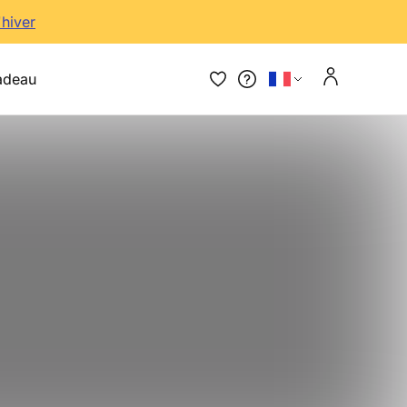
'hiver
adeau