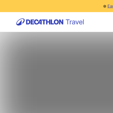
❄️
Ea