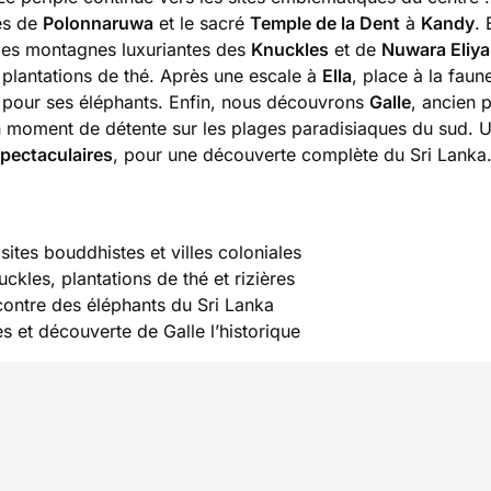
ges de
Polonnaruwa
et le sacré
Temple de la Dent
à
Kandy
. 
les montagnes luxuriantes des
Knuckles
et de
Nuwara Eliya
t plantations de thé. Après une escale à
Ella
, place à la faun
e pour ses éléphants. Enfin, nous découvrons
Galle
, ancien 
un moment de détente sur les plages paradisiaques du sud. 
spectaculaires
, pour une découverte complète du Sri Lanka
ites bouddhistes et villes coloniales
kles, plantations de thé et rizières
ontre des éléphants du Sri Lanka
 et découverte de Galle l’historique