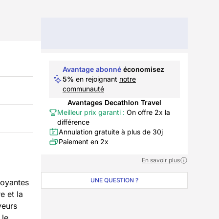
Avantage abonné
économisez
5%
en rejoignant
notre
communauté
Avantages Decathlon Travel
Meilleur prix garanti :
On offre 2x la
différence
Annulation gratuite à plus de 30j
Paiement en 2x
En savoir plus
UNE QUESTION ?
doyantes
e et la
veurs
 le