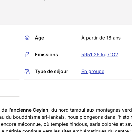
Âge
À partir de 18 ans
Emissions
5951.26 kg CO2
Type de séjour
En groupe
 de l’
ancienne Ceylan
, du nord tamoul aux montagnes ver
au du bouddhisme sri-lankais, nous plongeons dans l’histoir
rd encore méconnue, où temples hindous, saris colorés et sa
Le périple continue vers les sites emblématiques du centre :