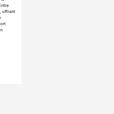
Entre
, offrant
e
port
Un
.