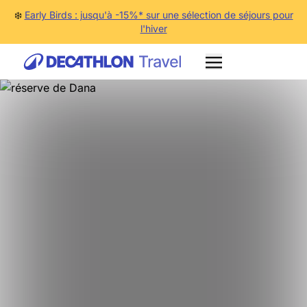
❄️
Early Birds : jusqu'à -15%* sur une sélection de séjours pour
l'hiver