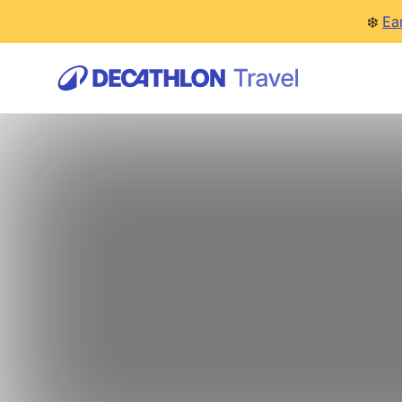
❄️
Ea