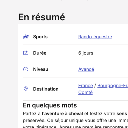
En résumé
Sports
Rando équestre
Durée
6 jours
Niveau
Avancé
France
/
Bourgogne-Fr
Destination
Comté
En quelques mots
Partez à
l’aventure à cheval
et testez votre
sens 
préservée. Ce séjour unique vous offre une imme
votre itinérance. Après une première rencontre a