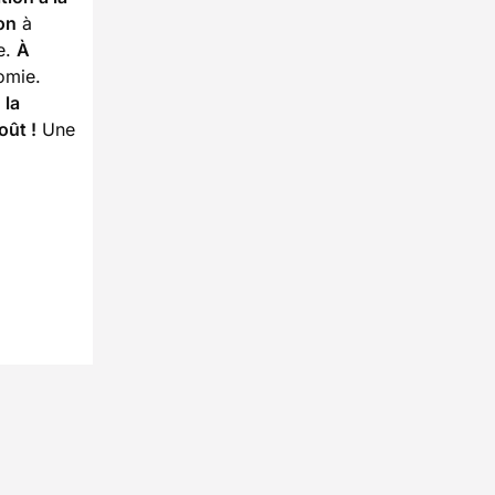
on
à
e.
À
omie.
 la
oût !
Une