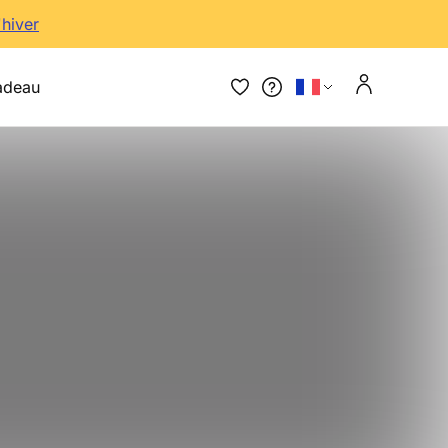
'hiver
adeau