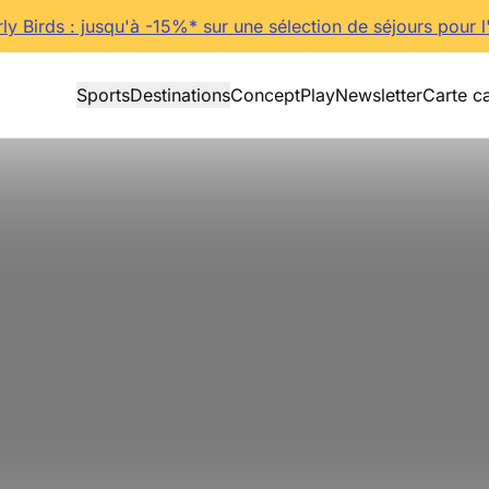
rly Birds : jusqu'à -15%* sur une sélection de séjours pour l
Sports
Destinations
Concept
Play
Newsletter
Carte c