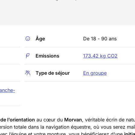
Âge
De 18 - 90 ans
Emissions
173.42 kg CO2
Type de séjour
En groupe
anche-
de l’orientation
au cœur du
Morvan
, véritable écrin de nat
rsion totale dans la navigation équestre, où vous serez maî
vec l’équipe et votre monture, vous bénéficierez d’une
initi