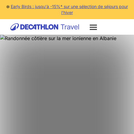
❄️
Early Birds : jusqu'à -15%* sur une sélection de séjours pour
l'hiver