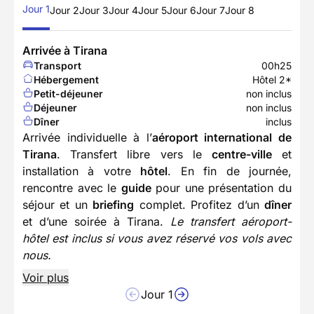
Jour 1
Jour 2
Jour 3
Jour 4
Jour 5
Jour 6
Jour 7
Jour 8
Arrivée à Tirana
Transport
00h25
Hébergement
Hôtel 2*
Petit-déjeuner
non inclus
Déjeuner
non inclus
Dîner
inclus
Arrivée individuelle à l’
aéroport international de
Tirana
. Transfert libre vers le
centre-ville
et
installation à votre
hôtel
. En fin de journée,
rencontre avec le
guide
pour une présentation du
séjour et un
briefing
complet. Profitez d’un
dîner
et d’une soirée à Tirana.
Le transfert aéroport-
hôtel est inclus si vous avez réservé vos vols avec
nous.
Voir plus
Jour 1