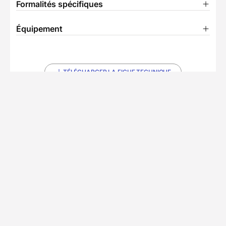
Formalités spécifiques
Équipement
TÉLÉCHARGER LA FICHE TECHNIQUE
Ils ont voyagé avec nous
Découvrez les expériences authentiques de nos
voyageurs
Chez Decathlon les avis sont
4/5
(1 avis)
fiables
Avis affichés par ordre antéchronologique
Julie
J
octobre 2023