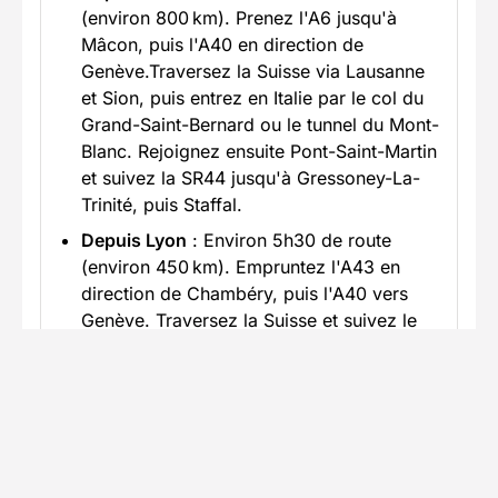
(environ 800 km). Prenez l'A6 jusqu'à
Mâcon, puis l'A40 en direction de
Genève.Traversez la Suisse via Lausanne
et Sion, puis entrez en Italie par le col du
Grand-Saint-Bernard ou le tunnel du Mont-
Blanc. Rejoignez ensuite Pont-Saint-Martin
et suivez la SR44 jusqu'à Gressoney-La-
Trinité, puis Staffal.
Depuis Lyon
: Environ 5h30 de route
(environ 450 km). Empruntez l'A43 en
direction de Chambéry, puis l'A40 vers
Genève. Traversez la Suisse et suivez le
même itinéraire que depuis Paris.
Depuis Milan
: Environ 2h30 de route
(environ 180 km). Prenez l'A4 en direction
de Turin, puis l'A5 vers Aoste. Sortez à
Pont-Saint-Martin et suivez la SR44
jusqu'à Gressoney-La-Trinité, puis Staffal.