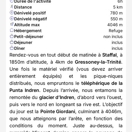
Durée de l'activité
6h
Distance
5 km
Dénivelé positif
780 m
Dénivelé négatif
550 m
Altitude max
4046 m
Hébergement
Refuge
Petit-déjeuner
non inclus
Déjeuner
inclus
Dîner
inclus
Rendez-vous en tout début de matinée à
Staffal
, à
1850m d’altitude, à 4km de
Gressoney-la-Trinité
.
Une fois le matériel vérifié (vous devez arriver
entièrement équipés) et les pique-niques
distribués, nous empruntons le
téléphérique de la
Punta Indren
. Depuis l’arrivée, nous entamons la
remontée du
glacier d’Indren
, d’abord vers l’ouest,
puis vers le nord en longeant sa rive est. L’objectif
du jour est la
Pointe Giordani
, culminant à 4046m,
que nous atteignons par l’arête, en fonction des
conditions du moment. Juste au-dessus, la