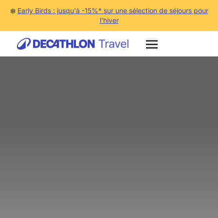
❄️
Early Birds : jusqu'à -15%* sur une sélection de séjours pour
l'hiver