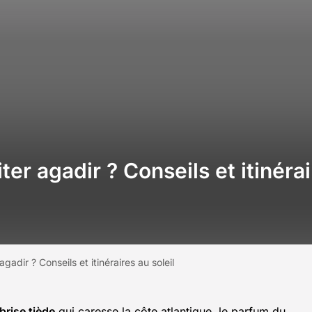
er agadir ? Conseils et itinérai
gadir ? Conseils et itinéraires au soleil
brise tiède
qui caresse la côte atlantique, le parfum du