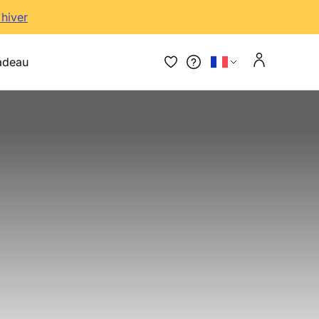
'hiver
adeau