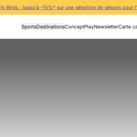
rly Birds : jusqu'à -15%* sur une sélection de séjours pour l
Sports
Destinations
Concept
Play
Newsletter
Carte c