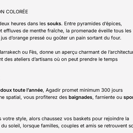
ION COLORÉE
deux heures dans les
souks
. Entre pyramides d’épices,
 effluves de menthe fraîche, la promenade éveille tous les
us d’orange pressé ou goûter un pain sortant du four.
 Marrakech ou Fès, donne un aperçu charmant de l’architectu
t des ateliers d’artisans où on peut prendre le temps
X
 doux toute l’année
, Agadir promet minimum 300 jours
ne spatial, vous profiterez des
baignades
, farniente ou
spo
pas votre style, alors chaussez vos baskets pour rejoindre la
r du soleil, lorsque familles, couples et amis se retrouvent s