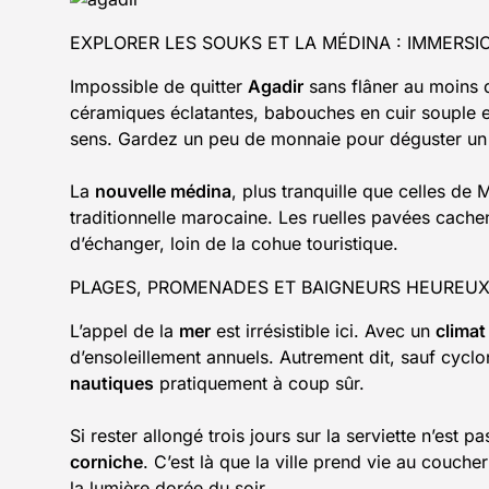
EXPLORER LES SOUKS ET LA MÉDINA : IMMERS
Impossible de quitter
Agadir
sans flâner au moins 
céramiques éclatantes, babouches en cuir souple et
sens. Gardez un peu de monnaie pour déguster un j
La
nouvelle médina
, plus tranquille que celles de
traditionnelle marocaine. Les ruelles pavées cachen
d’échanger, loin de la cohue touristique.
PLAGES, PROMENADES ET BAIGNEURS HEUREU
L’appel de la
mer
est irrésistible ici. Avec un
climat
d’ensoleillement annuels. Autrement dit, sauf cyclo
nautiques
pratiquement à coup sûr.
Si rester allongé trois jours sur la serviette n’est 
corniche
. C’est là que la ville prend vie au couche
la lumière dorée du soir.