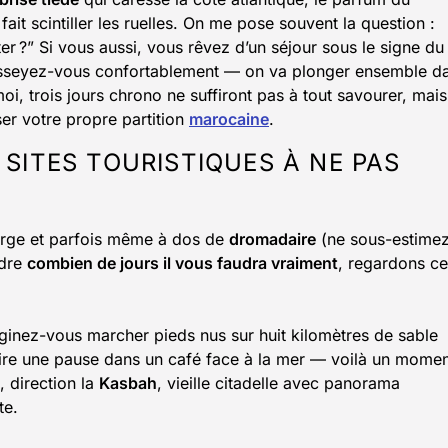
 fait scintiller les ruelles. On me pose souvent la question :
ter ?” Si vous aussi, vous rêvez d’un séjour sous le signe du
asseyez-vous confortablement — on va plonger ensemble d
i, trois jours chrono ne suffiront pas à tout savourer, mais
r votre propre partition
marocaine
.
 SITES TOURISTIQUES À NE PAS
arge et parfois même à dos de
dromadaire
(ne sous-estime
ndre
combien de jours il vous faudra vraiment
, regardons ce
aginez-vous marcher pieds nus sur huit kilomètres de sable
faire une pause dans un café face à la mer — voilà un mome
, direction la
Kasbah
, vieille citadelle avec panorama
te.