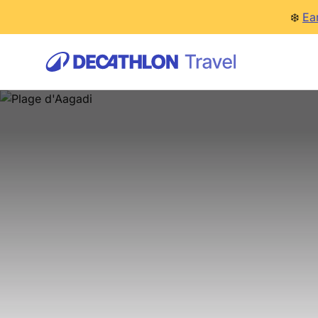
❄️
Ea