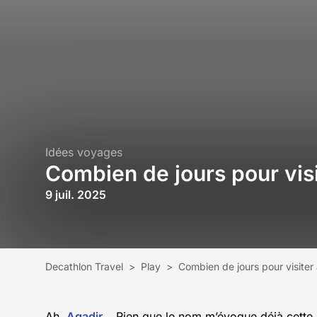
Idées voyages
Combien de jours pour visit
9 juil. 2025
Decathlon Travel
>
Play
>
Combien de jours pour visiter a
Ah,
Agadir
… Rien que le nom m’évoque déjà cette