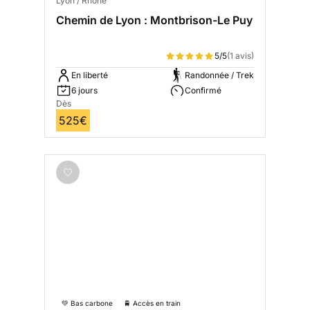
Lyon / Rhône
Chemin de Lyon : Montbrison-Le Puy
5/5
(1 avis)
En liberté
Randonnée / Trek
6 jours
Confirmé
Dès
525€
💚 Bas carbone
🚆 Accès en train