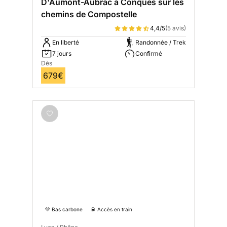
D'Aumont-Aubrac à Conques sur les
chemins de Compostelle
4,4/5
(5 avis)
En liberté
Randonnée / Trek
7 jours
Confirmé
Dès
679€
💚 Bas carbone
🚆 Accès en train