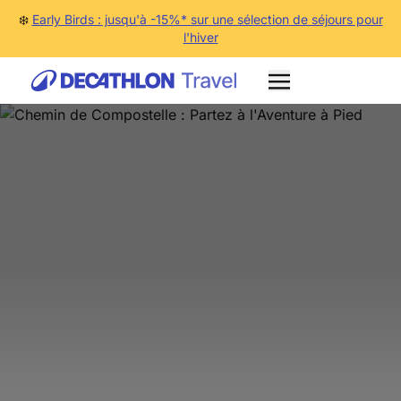
❄️
Early Birds : jusqu'à -15%* sur une sélection de séjours pour
l'hiver