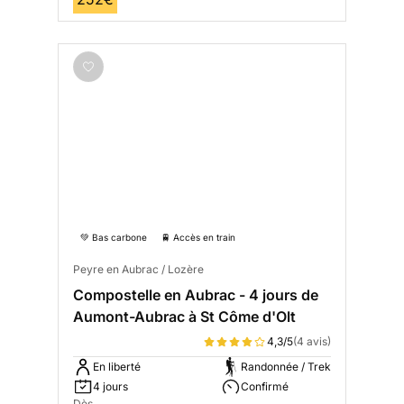
💚 Bas carbone
🚆 Accès en train
Peyre en Aubrac / Lozère
Compostelle en Aubrac - 4 jours de
Aumont-Aubrac à St Côme d'Olt
4,3/5
(4 avis)
En liberté
Randonnée / Trek
4 jours
Confirmé
Dès