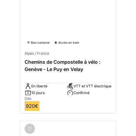
💚 Bas carbone
🚆 Accès en train
Alpes / France
Chemins de Compostelle à vélo :
Genève - Le Puy en Velay
En liberté
VTT et VTT électrique
10 jours
Confirmé
Dès
920€