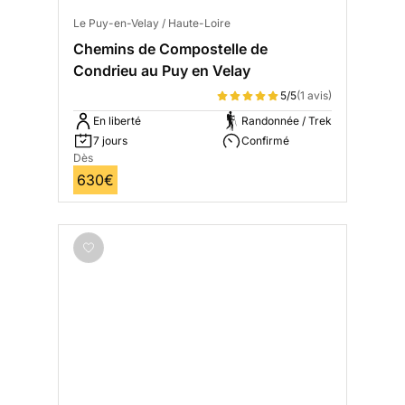
Le Puy-en-Velay / Haute-Loire
Chemins de Compostelle de
Condrieu au Puy en Velay
5/5
(1 avis)
En liberté
Randonnée / Trek
7 jours
Confirmé
Dès
630€