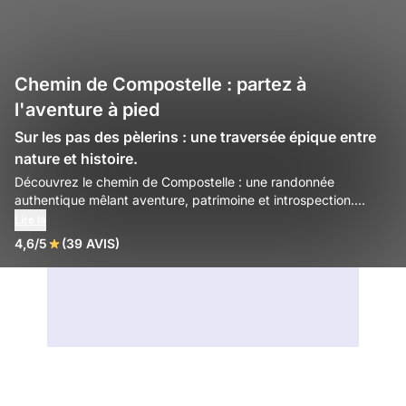
Chemin de Compostelle : partez à
l'aventure à pied
Sur les pas des pèlerins : une traversée épique entre
nature et histoire.
Découvrez le chemin de Compostelle : une randonnée
authentique mêlant aventure, patrimoine et introspection.
Préparez votre trek dès maintenant !
Lire la
4,6/5
(39 AVIS)