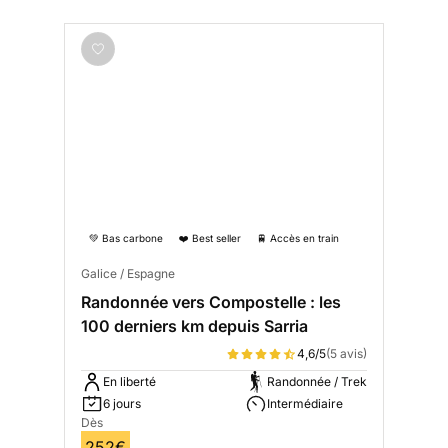
💚 Bas carbone
❤️ Best seller
🚆 Accès en train
Galice / Espagne
Randonnée vers Compostelle : les
100 derniers km depuis Sarria
4,6/5
(5 avis)
En liberté
Randonnée / Trek
6 jours
Intermédiaire
Dès
252€