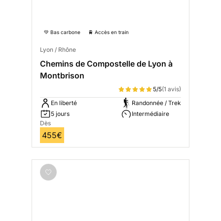
💚 Bas carbone
🚆 Accès en train
Lyon / Rhône
Chemins de Compostelle de Lyon à
Montbrison
5/5
(1 avis)
En liberté
Randonnée / Trek
5 jours
Intermédiaire
Dès
455€