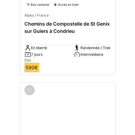
💚 Bas carbone
🚆 Accès en train
Alpes / France
Chemins de Compostelle de St Genix
sur Guiers à Condrieu
En liberté
Randonnée / Trek
7 jours
Intermédiaire
Dès
590€