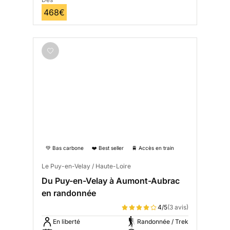
468€
💚 Bas carbone
❤️ Best seller
🚆 Accès en train
Le Puy-en-Velay / Haute-Loire
Du Puy-en-Velay à Aumont-Aubrac
en randonnée
4/5
(3 avis)
En liberté
Randonnée / Trek