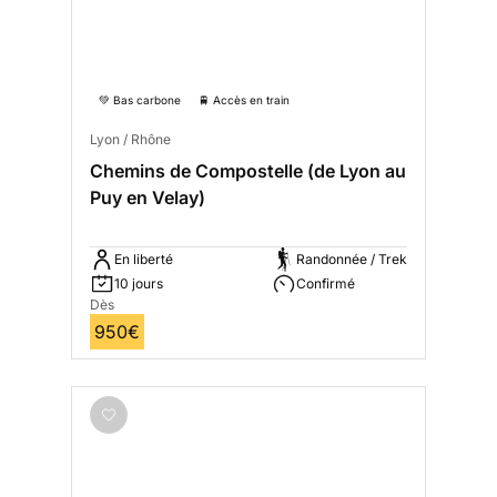
💚 Bas carbone
🚆 Accès en train
Lyon / Rhône
Chemins de Compostelle (de Lyon au
Puy en Velay)
En liberté
Randonnée / Trek
10 jours
Confirmé
Dès
950€