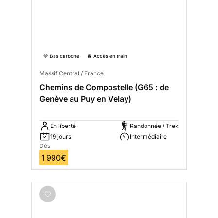
💚 Bas carbone
🚆 Accès en train
Massif Central / France
Chemins de Compostelle (G65 : de
Genève au Puy en Velay)
En liberté
Randonnée / Trek
19 jours
Intermédiaire
Dès
1 990€