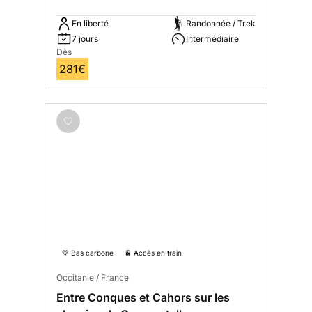
En liberté
Randonnée / Trek
7 jours
Intermédiaire
Dès
281€
💚 Bas carbone
🚆 Accès en train
Occitanie / France
Entre Conques et Cahors sur les