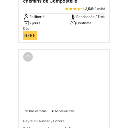
chemins de Compostelle
3,5/5
(2 avis)
En liberté
Randonnée / Trek
7 jours
Confirmé
Dès
679€
💚 Bas carbone
🚆 Accès en train
Peyre en Aubrac / Lozère