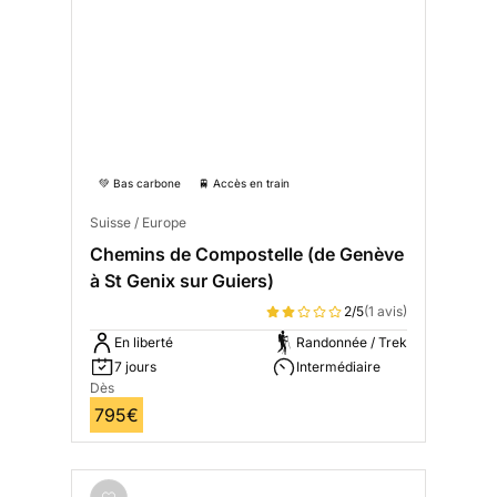
💚 Bas carbone
🚆 Accès en train
Suisse / Europe
Chemins de Compostelle (de Genève
à St Genix sur Guiers)
2/5
(1 avis)
En liberté
Randonnée / Trek
7 jours
Intermédiaire
Dès
795€