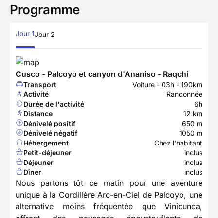
Programme
Jour 1
Jour 2
Cusco - Palcoyo et canyon d'Ananiso - Raqchi
Transport
Voiture - 03h - 190km
Activité
Randonnée
Durée de l'activité
6h
Distance
12 km
Dénivelé positif
650 m
Dénivelé négatif
1050 m
Hébergement
Chez l'habitant
Petit-déjeuner
inclus
Déjeuner
inclus
Dîner
inclus
Nous partons tôt ce matin pour une aventure
unique à la Cordillère Arc-en-Ciel de Palcoyo, une
alternative moins fréquentée que Vinicunca,
offrant des paysages époustouflants de